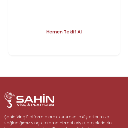
ihtiyacınız için doğru vinç seçimi,
deneyimli operatör ve saha keşfi tek bir
teklifte. Şantiyenizin bilgilerini iletin, size
özel fiyatı hemen öğrenin.
Hemen Teklif Al
Şahin Vinç Platform olarak kurumsal müşterilerimize
sağladığımız vinç kiralama hizmetleriyle, projelerinizin