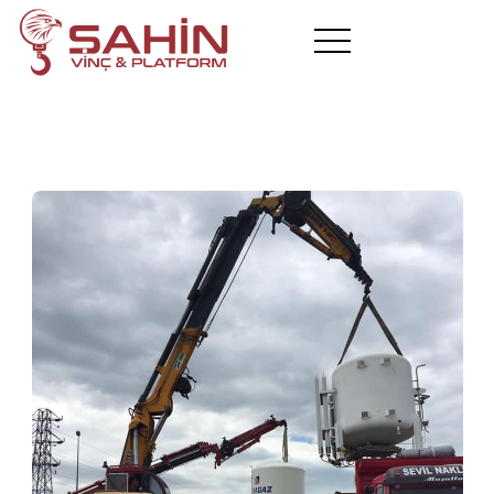
Hakkımızda
Araçlarımız
Hizmetlerimiz
Projelerimiz
Hizmet Bölgelerimiz
Blog
Referanslar
İletişim