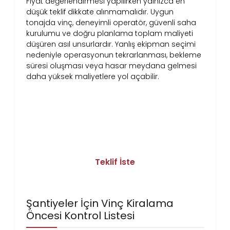
Fiyat değerlendirmesi yapılırken yalnızca en
düşük teklif dikkate alınmamalıdır. Uygun
tonajda vinç, deneyimli operatör, güvenli saha
kurulumu ve doğru planlama toplam maliyeti
düşüren asıl unsurlardır. Yanlış ekipman seçimi
nedeniyle operasyonun tekrarlanması, bekleme
süresi oluşması veya hasar meydana gelmesi
daha yüksek maliyetlere yol açabilir.
Küçükçekmece’ye Özel Fiyat Teklifi
Alın
Tonaj, süre ve konum bilgisiyle size özel
net fiyatı hemen öğrenin.
Teklif İste
Şantiyeler İçin Vinç Kiralama
Öncesi Kontrol Listesi