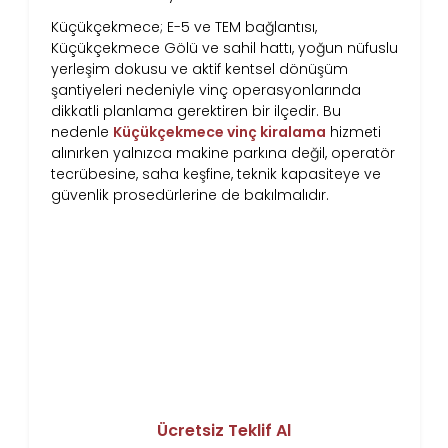
Küçükçekmece; E-5 ve TEM bağlantısı,
Küçükçekmece Gölü ve sahil hattı, yoğun nüfuslu
yerleşim dokusu ve aktif kentsel dönüşüm
şantiyeleri nedeniyle vinç operasyonlarında
dikkatli planlama gerektiren bir ilçedir. Bu
nedenle
Küçükçekmece vinç kiralama
hizmeti
alınırken yalnızca makine parkına değil, operatör
tecrübesine, saha keşfine, teknik kapasiteye ve
güvenlik prosedürlerine de bakılmalıdır.
Küçükçekmece’de Vinç Kiralama
İçin Hemen Teklif Alın
Şantiyenizin konumunu ve yük bilgilerini
iletin, aynı gün saha keşfi ve net fiyat
teklifiyle dönüş yapalım.
Ücretsiz Teklif Al