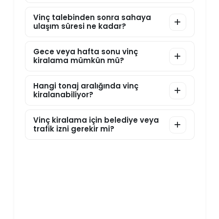
Vinç talebinden sonra sahaya
ulaşım süresi ne kadar?
Gece veya hafta sonu vinç
kiralama mümkün mü?
Hangi tonaj aralığında vinç
kiralanabiliyor?
Vinç kiralama için belediye veya
trafik izni gerekir mi?
Küçükçekmece’de Güvenli Vinç
Operasyonu İçin Şimdi Teklif Alın
Küçükçekmece’de vinç kiralama