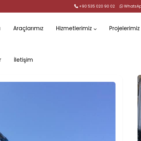
+90 535 020 90 02
WhatsA
a
Araçlarımız
Hizmetlerimiz
Projelerimiz
r
İletişim