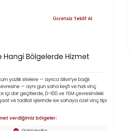
in Hemen Teklif
Ücretsiz Teklif Al
i iletin, aynı gün saha
ım.
 Hangi Bölgelerde Hizmet
m yazlık sitelere — ayrıca Silivri’ye bağlı
resine — aynı gün saha keşfi ve hızlı vinç
site içi dar geçitlerde, D-100 ve TEM çevresindeki
at ve tadilat işlerinde ise sahaya özel vinç tipi
et verdiğimiz bölgeler:
Gümüşyaka