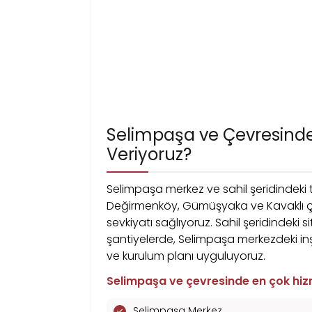
Selimpaşa’da Vinç Kiralama İç
Alın
Şantiyenizin konumunu ve yük bilgilerin
keşfi ve net fiyat teklifiyle dönüş yapal
Selimpaşa ve Çevresinde
Veriyoruz?
Selimpaşa merkez ve sahil şeridindeki tü
Değirmenköy, Gümüşyaka ve Kavaklı çev
sevkiyatı sağlıyoruz. Sahil şeridindeki 
şantiyelerde, Selimpaşa merkezdeki inşa
ve kurulum planı uyguluyoruz.
Selimpaşa ve çevresinde en çok hizm
Selimpaşa Merkez