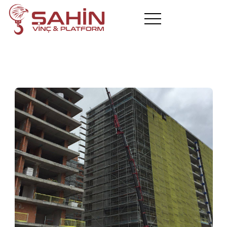
Hakkımızda
Araçlarımız
Hizmetlerimiz
Projelerimiz
Hizmet Bölgelerimiz
Blog
Referanslar
İletişim