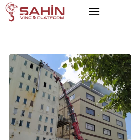
Hakkımızda
Araçlarımız
Hizmetlerimiz
Projelerimiz
Hizmet Bölgelerimiz
Blog
Referanslar
İletişim